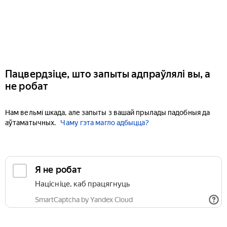
Пацвердзіце, што запыты адпраўлялі вы, а
не робат
Нам вельмі шкада, але запыты з вашай прылады падобныя да
аўтаматычных.
Чаму гэта магло адбыцца?
Я не робат
Націсніце, каб працягнуць
SmartCaptcha by Yandex Cloud