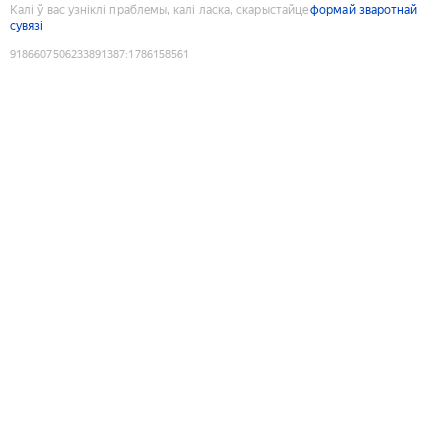
Калі ў вас узніклі праблемы, калі ласка, скарыстайце
формай зваротнай
сувязі
9186607506233891387
:
1786158561