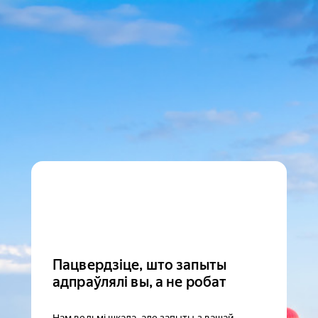
Пацвердзіце, што запыты
адпраўлялі вы, а не робат