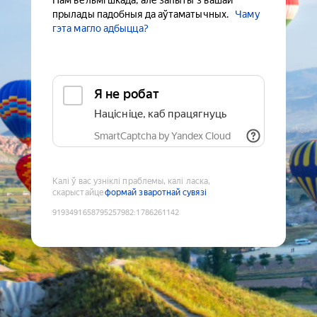
Нам вельмі шкада, але запыты з вашай
прылады падобныя да аўтаматычных.
Чаму
гэта магло адбыцца?
Я не робат
Націсніце, каб працягнуць
SmartCaptcha by Yandex Cloud
Калі ў вас узніклі праблемы, калі ласка,
скарыстайце
формай зваротнай сувязі
9193491658795257982
:
1786261142