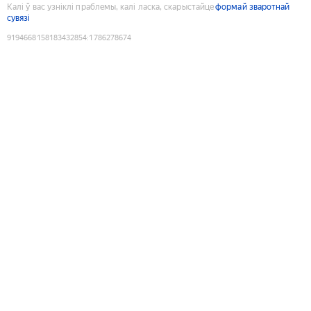
Калі ў вас узніклі праблемы, калі ласка, скарыстайце
формай зваротнай
сувязі
9194668158183432854
:
1786278674