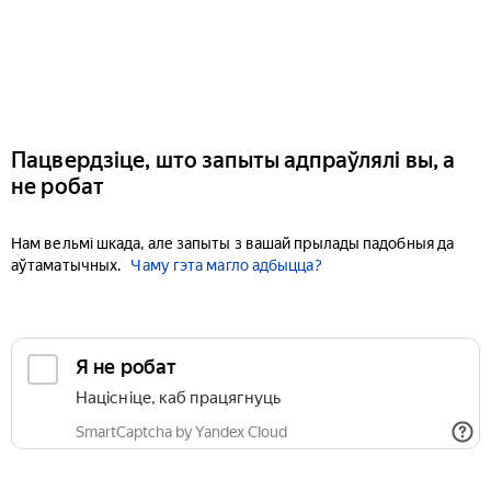
Пацвердзіце, што запыты адпраўлялі вы, а
не робат
Нам вельмі шкада, але запыты з вашай прылады падобныя да
аўтаматычных.
Чаму гэта магло адбыцца?
Я не робат
Націсніце, каб працягнуць
SmartCaptcha by Yandex Cloud