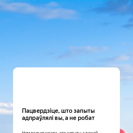
Пацвердзіце, што запыты
адпраўлялі вы, а не робат