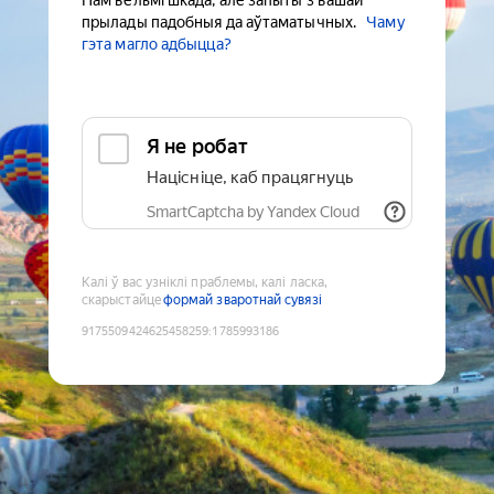
Нам вельмі шкада, але запыты з вашай
прылады падобныя да аўтаматычных.
Чаму
гэта магло адбыцца?
Я не робат
Націсніце, каб працягнуць
SmartCaptcha by Yandex Cloud
Калі ў вас узніклі праблемы, калі ласка,
скарыстайце
формай зваротнай сувязі
9175509424625458259
:
1785993186