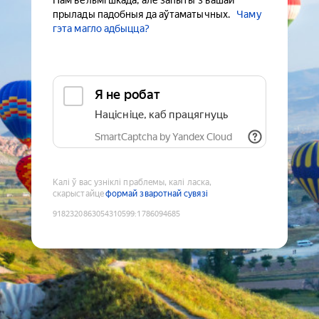
Нам вельмі шкада, але запыты з вашай
прылады падобныя да аўтаматычных.
Чаму
гэта магло адбыцца?
Я не робат
Націсніце, каб працягнуць
SmartCaptcha by Yandex Cloud
Калі ў вас узніклі праблемы, калі ласка,
скарыстайце
формай зваротнай сувязі
9182320863054310599
:
1786094685