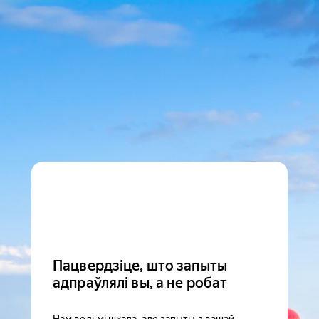
Пацвердзіце, што запыты
адпраўлялі вы, а не робат