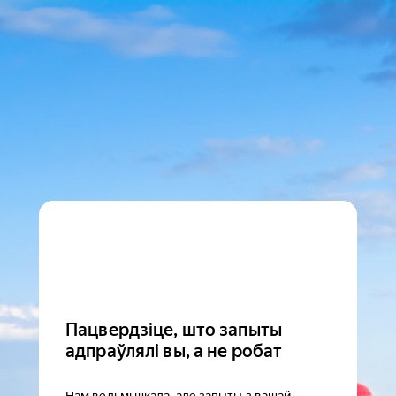
Пацвердзіце, што запыты
адпраўлялі вы, а не робат