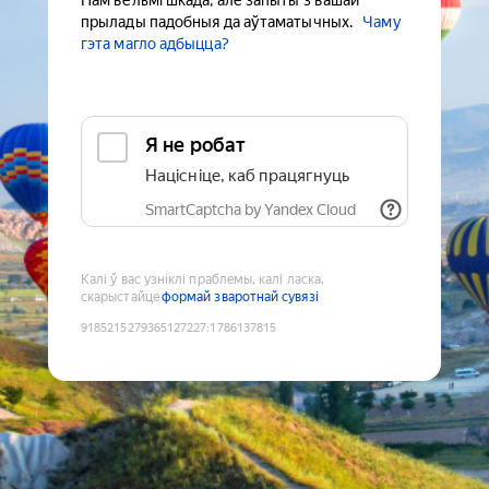
Нам вельмі шкада, але запыты з вашай
прылады падобныя да аўтаматычных.
Чаму
гэта магло адбыцца?
Я не робат
Націсніце, каб працягнуць
SmartCaptcha by Yandex Cloud
Калі ў вас узніклі праблемы, калі ласка,
скарыстайце
формай зваротнай сувязі
9185215279365127227
:
1786137815