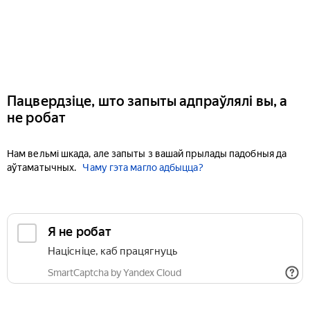
Пацвердзіце, што запыты адпраўлялі вы, а
не робат
Нам вельмі шкада, але запыты з вашай прылады падобныя да
аўтаматычных.
Чаму гэта магло адбыцца?
Я не робат
Націсніце, каб працягнуць
SmartCaptcha by Yandex Cloud