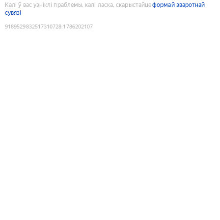
Калі ў вас узніклі праблемы, калі ласка, скарыстайце
формай зваротнай
сувязі
9189529832517310728
:
1786202107