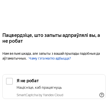
Пацвердзіце, што запыты адпраўлялі вы, а
не робат
Нам вельмі шкада, але запыты з вашай прылады падобныя да
аўтаматычных.
Чаму гэта магло адбыцца?
Я не робат
Націсніце, каб працягнуць
SmartCaptcha by Yandex Cloud