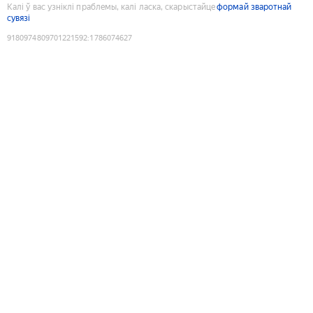
Калі ў вас узніклі праблемы, калі ласка, скарыстайце
формай зваротнай
сувязі
9180974809701221592
:
1786074627