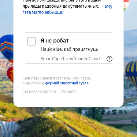
Нам вельмі шкада, але запыты з вашай
прылады падобныя да аўтаматычных.
Чаму
гэта магло адбыцца?
Я не робат
Націсніце, каб працягнуць
SmartCaptcha by Yandex Cloud
Калі ў вас узніклі праблемы, калі ласка,
скарыстайце
формай зваротнай сувязі
9193465594048719441
:
1786260754