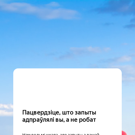
Пацвердзіце, што запыты
адпраўлялі вы, а не робат