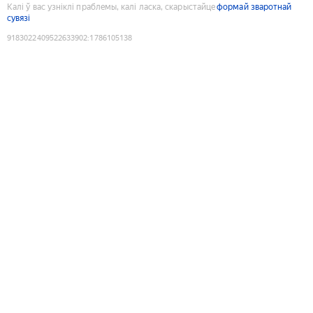
Калі ў вас узніклі праблемы, калі ласка, скарыстайце
формай зваротнай
сувязі
9183022409522633902
:
1786105138