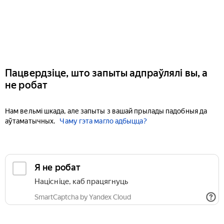
Пацвердзіце, што запыты адпраўлялі вы, а
не робат
Нам вельмі шкада, але запыты з вашай прылады падобныя да
аўтаматычных.
Чаму гэта магло адбыцца?
Я не робат
Націсніце, каб працягнуць
SmartCaptcha by Yandex Cloud