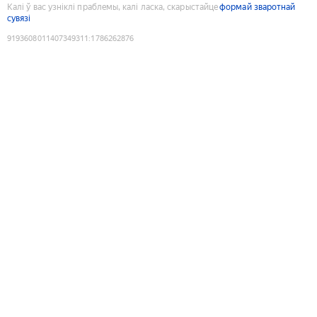
Калі ў вас узніклі праблемы, калі ласка, скарыстайце
формай зваротнай
сувязі
9193608011407349311
:
1786262876