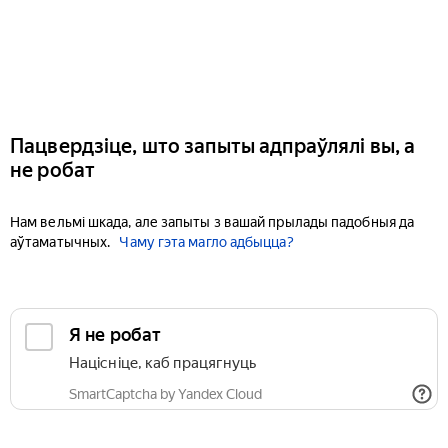
Пацвердзіце, што запыты адпраўлялі вы, а
не робат
Нам вельмі шкада, але запыты з вашай прылады падобныя да
аўтаматычных.
Чаму гэта магло адбыцца?
Я не робат
Націсніце, каб працягнуць
SmartCaptcha by Yandex Cloud