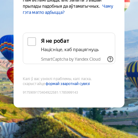
Нам вельмі шкада, але запыты з вашай
прылады падобныя да аўтаматычных.
Чаму
гэта магло адбыцца?
Я не робат
Націсніце, каб працягнуць
SmartCaptcha by Yandex Cloud
Калі ў вас узніклі праблемы, калі ласка,
скарыстайце
формай зваротнай сувязі
9175909173404922581
:
1785999143