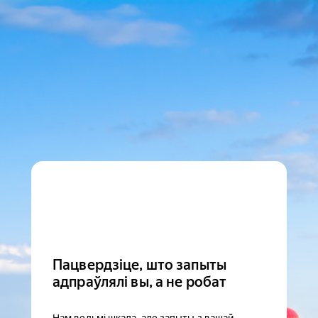
Пацвердзіце, што запыты
адпраўлялі вы, а не робат