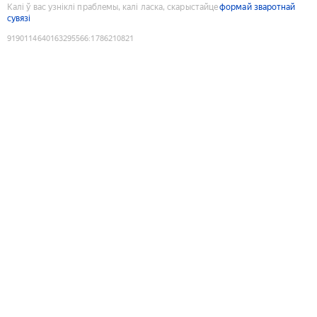
Калі ў вас узніклі праблемы, калі ласка, скарыстайце
формай зваротнай
сувязі
9190114640163295566
:
1786210821