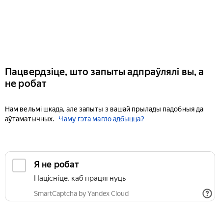
Пацвердзіце, што запыты адпраўлялі вы, а
не робат
Нам вельмі шкада, але запыты з вашай прылады падобныя да
аўтаматычных.
Чаму гэта магло адбыцца?
Я не робат
Націсніце, каб працягнуць
SmartCaptcha by Yandex Cloud