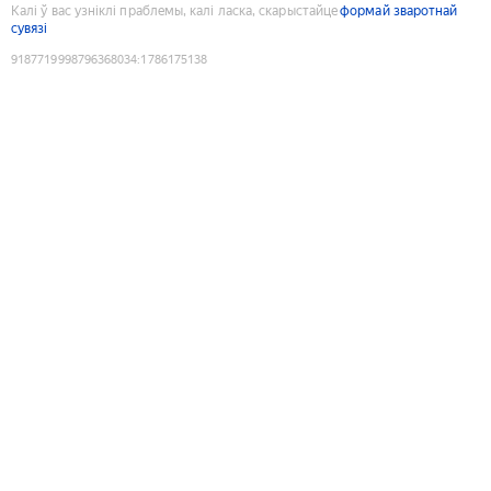
Калі ў вас узніклі праблемы, калі ласка, скарыстайце
формай зваротнай
сувязі
9187719998796368034
:
1786175138