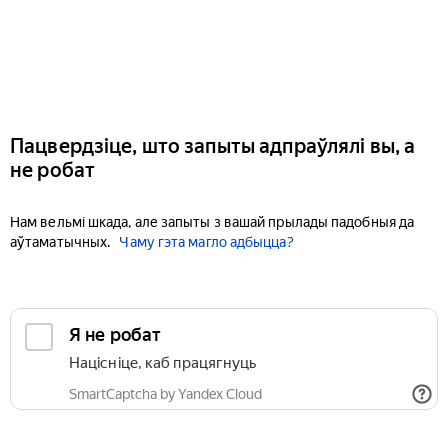
Пацвердзіце, што запыты адпраўлялі вы, а
не робат
Нам вельмі шкада, але запыты з вашай прылады падобныя да
аўтаматычных.
Чаму гэта магло адбыцца?
Я не робат
Націсніце, каб працягнуць
SmartCaptcha by Yandex Cloud