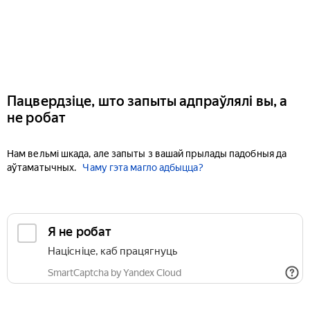
Пацвердзіце, што запыты адпраўлялі вы, а
не робат
Нам вельмі шкада, але запыты з вашай прылады падобныя да
аўтаматычных.
Чаму гэта магло адбыцца?
Я не робат
Націсніце, каб працягнуць
SmartCaptcha by Yandex Cloud