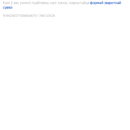
Калі ў вас узніклі праблемы, калі ласка, скарыстайце
формай зваротнай
сувязі
9184256571058834670
:
1786123529