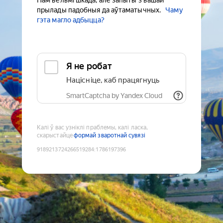
Нам вельмі шкада, але запыты з вашай
прылады падобныя да аўтаматычных.
Чаму
гэта магло адбыцца?
Я не робат
Націсніце, каб працягнуць
SmartCaptcha by Yandex Cloud
Калі ў вас узніклі праблемы, калі ласка,
скарыстайце
формай зваротнай сувязі
9189213724266519284
:
1786197396