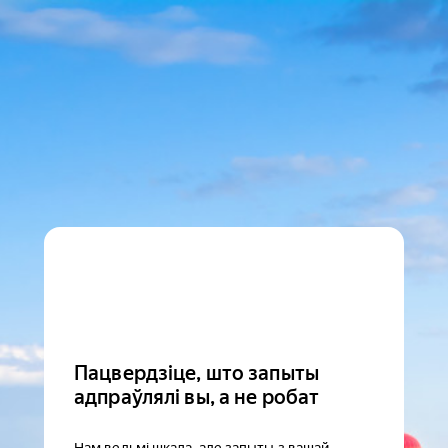
Пацвердзіце, што запыты
адпраўлялі вы, а не робат