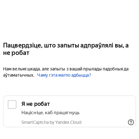
Пацвердзіце, што запыты адпраўлялі вы, а
не робат
Нам вельмі шкада, але запыты з вашай прылады падобныя да
аўтаматычных.
Чаму гэта магло адбыцца?
Я не робат
Націсніце, каб працягнуць
SmartCaptcha by Yandex Cloud