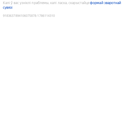
Калі ў вас узніклі праблемы, калі ласка, скарыстайце
формай зваротнай
сувязі
9183637894106075878
:
1786114310