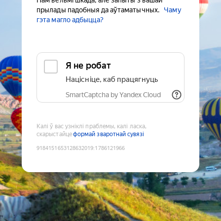
Нам вельмі шкада, але запыты з вашай
прылады падобныя да аўтаматычных.
Чаму
гэта магло адбыцца?
Я не робат
Націсніце, каб працягнуць
SmartCaptcha by Yandex Cloud
Калі ў вас узніклі праблемы, калі ласка,
скарыстайце
формай зваротнай сувязі
9184151653128632019
:
1786121966