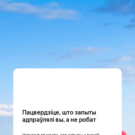
Пацвердзіце, што запыты
адпраўлялі вы, а не робат