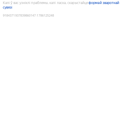
Калі ў вас узніклі праблемы, калі ласка, скарыстайце
формай зваротнай
сувязі
9184371937839860147
:
1786125248