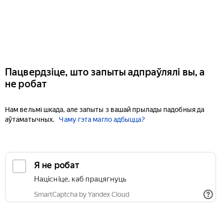
Пацвердзіце, што запыты адпраўлялі вы, а
не робат
Нам вельмі шкада, але запыты з вашай прылады падобныя да
аўтаматычных.
Чаму гэта магло адбыцца?
Я не робат
Націсніце, каб працягнуць
SmartCaptcha by Yandex Cloud