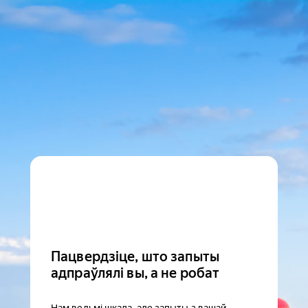
Пацвердзіце, што запыты
адпраўлялі вы, а не робат