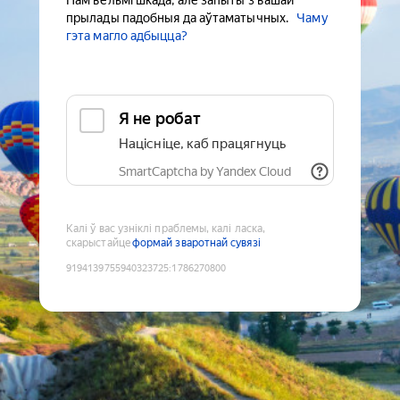
Нам вельмі шкада, але запыты з вашай
прылады падобныя да аўтаматычных.
Чаму
гэта магло адбыцца?
Я не робат
Націсніце, каб працягнуць
SmartCaptcha by Yandex Cloud
Калі ў вас узніклі праблемы, калі ласка,
скарыстайце
формай зваротнай сувязі
9194139755940323725
:
1786270800