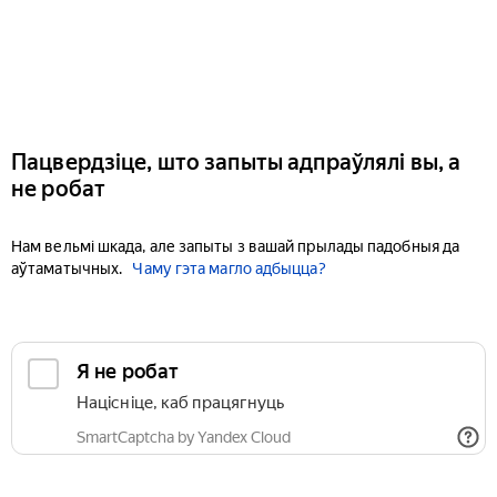
Пацвердзіце, што запыты адпраўлялі вы, а
не робат
Нам вельмі шкада, але запыты з вашай прылады падобныя да
аўтаматычных.
Чаму гэта магло адбыцца?
Я не робат
Націсніце, каб працягнуць
SmartCaptcha by Yandex Cloud