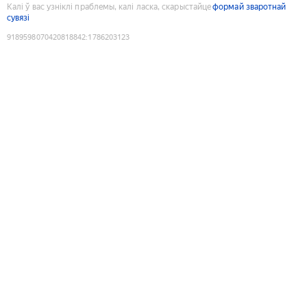
Калі ў вас узніклі праблемы, калі ласка, скарыстайце
формай зваротнай
сувязі
9189598070420818842
:
1786203123