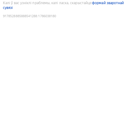
Калі ў вас узніклі праблемы, калі ласка, скарыстайце
формай зваротнай
сувязі
9178528885888541288
:
1786038180