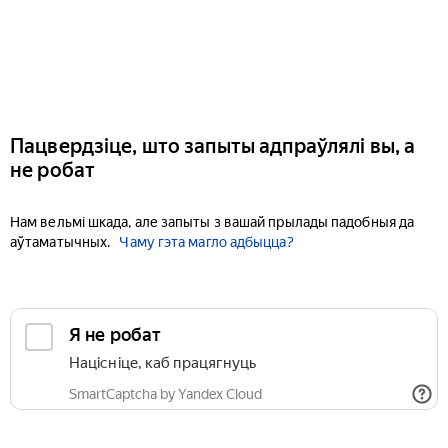
Пацвердзіце, што запыты адпраўлялі вы, а
не робат
Нам вельмі шкада, але запыты з вашай прылады падобныя да
аўтаматычных.
Чаму гэта магло адбыцца?
Я не робат
Націсніце, каб працягнуць
SmartCaptcha by Yandex Cloud