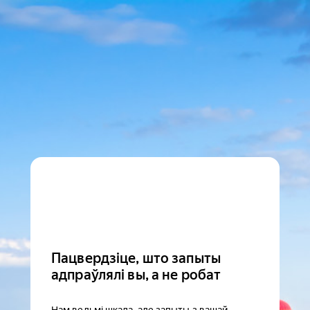
Пацвердзіце, што запыты
адпраўлялі вы, а не робат