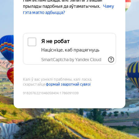
Нам вельмі шкада, але запыты з вашай
прылады падобныя да аўтаматычных.
Чаму
гэта магло адбыцца?
Я не робат
Націсніце, каб працягнуць
SmartCaptcha by Yandex Cloud
Калі ў вас узніклі праблемы, калі ласка,
скарыстайце
формай зваротнай сувязі
9182076221046058404
:
1786091039