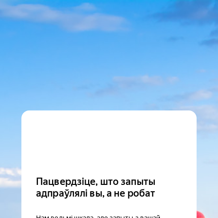
Пацвердзіце, што запыты
адпраўлялі вы, а не робат