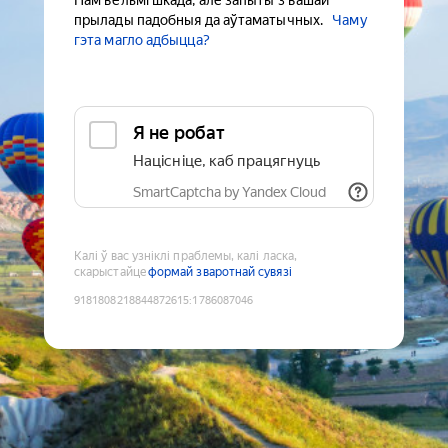
Нам вельмі шкада, але запыты з вашай
прылады падобныя да аўтаматычных.
Чаму
гэта магло адбыцца?
Я не робат
Націсніце, каб працягнуць
SmartCaptcha by Yandex Cloud
Калі ў вас узніклі праблемы, калі ласка,
скарыстайце
формай зваротнай сувязі
9181808218844872615
:
1786087046