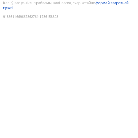
Калі ў вас узніклі праблемы, калі ласка, скарыстайце
формай зваротнай
сувязі
9186611669667862761
:
1786158623