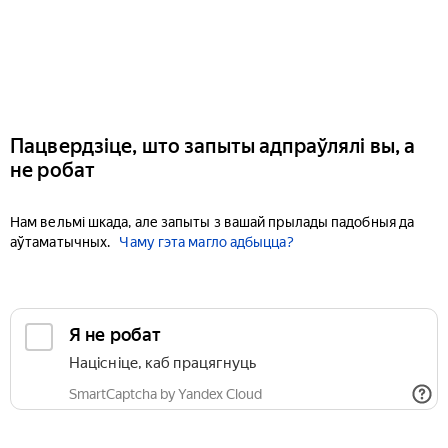
Пацвердзіце, што запыты адпраўлялі вы, а
не робат
Нам вельмі шкада, але запыты з вашай прылады падобныя да
аўтаматычных.
Чаму гэта магло адбыцца?
Я не робат
Націсніце, каб працягнуць
SmartCaptcha by Yandex Cloud