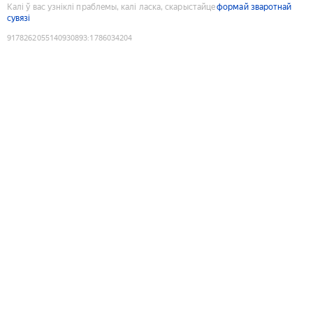
Калі ў вас узніклі праблемы, калі ласка, скарыстайце
формай зваротнай
сувязі
9178262055140930893
:
1786034204