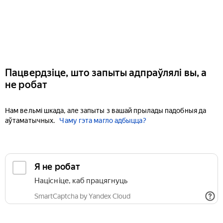
Пацвердзіце, што запыты адпраўлялі вы, а
не робат
Нам вельмі шкада, але запыты з вашай прылады падобныя да
аўтаматычных.
Чаму гэта магло адбыцца?
Я не робат
Націсніце, каб працягнуць
SmartCaptcha by Yandex Cloud