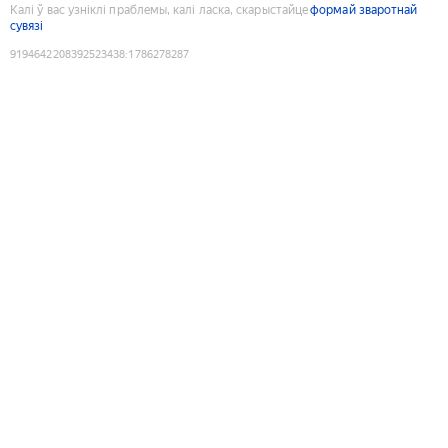
Калі ў вас узніклі праблемы, калі ласка, скарыстайце
формай зваротнай
сувязі
9194642208392523438
:
1786278287