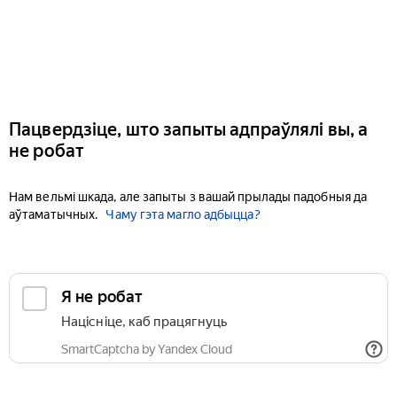
Пацвердзіце, што запыты адпраўлялі вы, а
не робат
Нам вельмі шкада, але запыты з вашай прылады падобныя да
аўтаматычных.
Чаму гэта магло адбыцца?
Я не робат
Націсніце, каб працягнуць
SmartCaptcha by Yandex Cloud