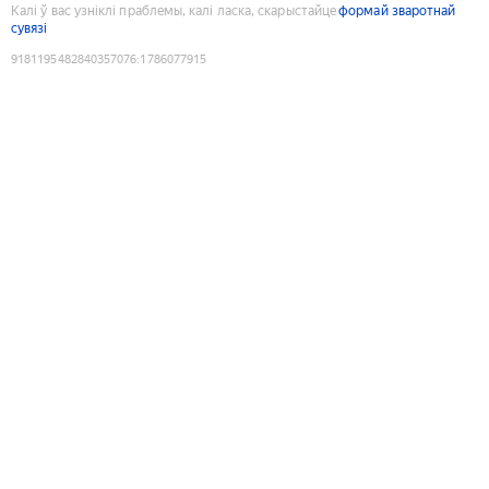
Калі ў вас узніклі праблемы, калі ласка, скарыстайце
формай зваротнай
сувязі
9181195482840357076
:
1786077915