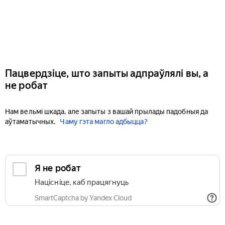
Пацвердзіце, што запыты адпраўлялі вы, а
не робат
Нам вельмі шкада, але запыты з вашай прылады падобныя да
аўтаматычных.
Чаму гэта магло адбыцца?
Я не робат
Націсніце, каб працягнуць
SmartCaptcha by Yandex Cloud