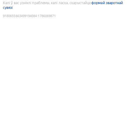
Калі ў вас узніклі праблемы, калі ласка, скарыстайце
формай зваротнай
сувязі
9180655663499194084
:
1786069871