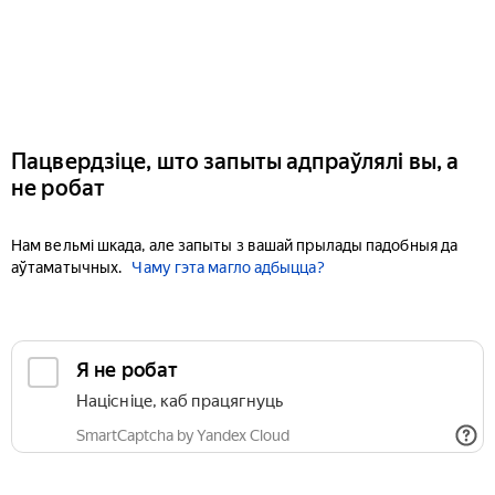
Пацвердзіце, што запыты адпраўлялі вы, а
не робат
Нам вельмі шкада, але запыты з вашай прылады падобныя да
аўтаматычных.
Чаму гэта магло адбыцца?
Я не робат
Націсніце, каб працягнуць
SmartCaptcha by Yandex Cloud