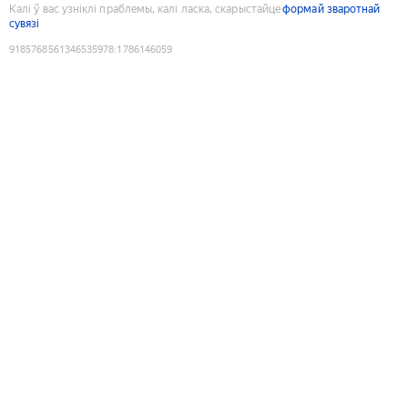
Калі ў вас узніклі праблемы, калі ласка, скарыстайце
формай зваротнай
сувязі
9185768561346535978
:
1786146059