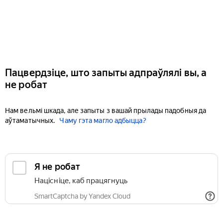
Пацвердзіце, што запыты адпраўлялі вы, а
не робат
Нам вельмі шкада, але запыты з вашай прылады падобныя да
аўтаматычных.
Чаму гэта магло адбыцца?
Я не робат
Націсніце, каб працягнуць
SmartCaptcha by Yandex Cloud