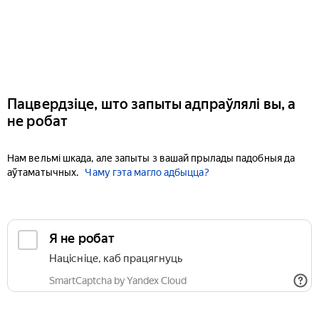
Пацвердзіце, што запыты адпраўлялі вы, а
не робат
Нам вельмі шкада, але запыты з вашай прылады падобныя да
аўтаматычных.
Чаму гэта магло адбыцца?
Я не робат
Націсніце, каб працягнуць
SmartCaptcha by Yandex Cloud