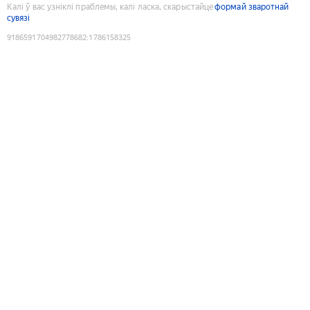
Калі ў вас узніклі праблемы, калі ласка, скарыстайце
формай зваротнай
сувязі
9186591704982778682
:
1786158325