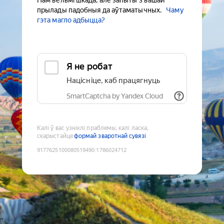
Нам вельмі шкада, але запыты з вашай
прылады падобныя да аўтаматычных.
Чаму
гэта магло адбыцца?
Я не робат
Націсніце, каб працягнуць
SmartCaptcha by Yandex Cloud
Калі ў вас узніклі праблемы, калі ласка,
скарыстайце
формай зваротнай сувязі
9177625100080519490
:
1786024712