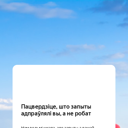
Пацвердзіце, што запыты
адпраўлялі вы, а не робат