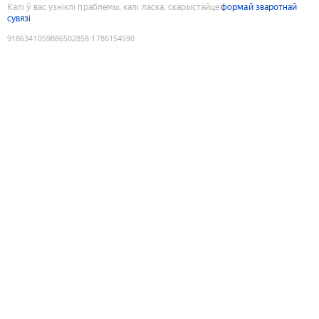
Калі ў вас узніклі праблемы, калі ласка, скарыстайце
формай зваротнай
сувязі
9186341059886502858
:
1786154590