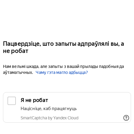
Пацвердзіце, што запыты адпраўлялі вы, а
не робат
Нам вельмі шкада, але запыты з вашай прылады падобныя да
аўтаматычных.
Чаму гэта магло адбыцца?
Я не робат
Націсніце, каб працягнуць
SmartCaptcha by Yandex Cloud