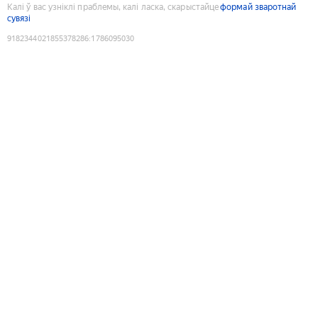
Калі ў вас узніклі праблемы, калі ласка, скарыстайце
формай зваротнай
сувязі
9182344021855378286
:
1786095030