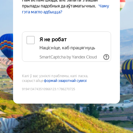
Нам вельмі шкада, але запыты з вашай
прылады падобныя да аўтаматычных.
Чаму
гэта магло адбыцца?
Я не робат
Націсніце, каб працягнуць
SmartCaptcha by Yandex Cloud
Калі ў вас узніклі праблемы, калі ласка,
скарыстайце
формай зваротнай сувязі
9194134743510966123
:
1786270725