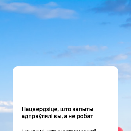
Пацвердзіце, што запыты
адпраўлялі вы, а не робат