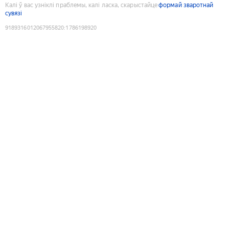
Калі ў вас узніклі праблемы, калі ласка, скарыстайце
формай зваротнай
сувязі
9189316012067955820
:
1786198920