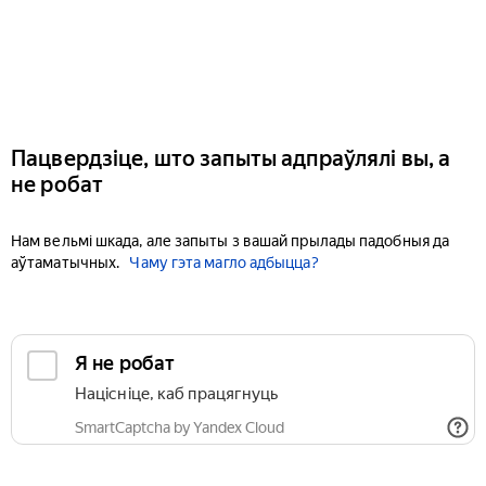
Пацвердзіце, што запыты адпраўлялі вы, а
не робат
Нам вельмі шкада, але запыты з вашай прылады падобныя да
аўтаматычных.
Чаму гэта магло адбыцца?
Я не робат
Націсніце, каб працягнуць
SmartCaptcha by Yandex Cloud