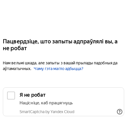
Пацвердзіце, што запыты адпраўлялі вы, а
не робат
Нам вельмі шкада, але запыты з вашай прылады падобныя да
аўтаматычных.
Чаму гэта магло адбыцца?
Я не робат
Націсніце, каб працягнуць
SmartCaptcha by Yandex Cloud