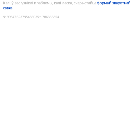
Калі ў вас узніклі праблемы, калі ласка, скарыстайце
формай зваротнай
сувязі
9199847623795436035
:
1786355854