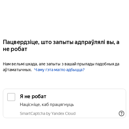
Пацвердзіце, што запыты адпраўлялі вы, а
не робат
Нам вельмі шкада, але запыты з вашай прылады падобныя да
аўтаматычных.
Чаму гэта магло адбыцца?
Я не робат
Націсніце, каб працягнуць
SmartCaptcha by Yandex Cloud