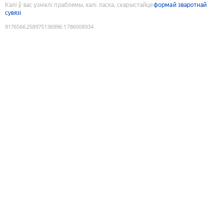
Калі ў вас узніклі праблемы, калі ласка, скарыстайце
формай зваротнай
сувязі
9176566258975136996
:
1786008934