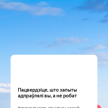
Пацвердзіце, што запыты
адпраўлялі вы, а не робат