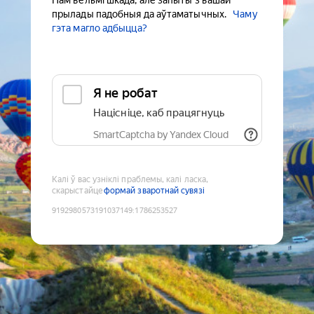
Нам вельмі шкада, але запыты з вашай
прылады падобныя да аўтаматычных.
Чаму
гэта магло адбыцца?
Я не робат
Націсніце, каб працягнуць
SmartCaptcha by Yandex Cloud
Калі ў вас узніклі праблемы, калі ласка,
скарыстайце
формай зваротнай сувязі
9192980573191037149
:
1786253527