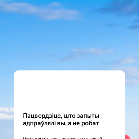
Пацвердзіце, што запыты
адпраўлялі вы, а не робат