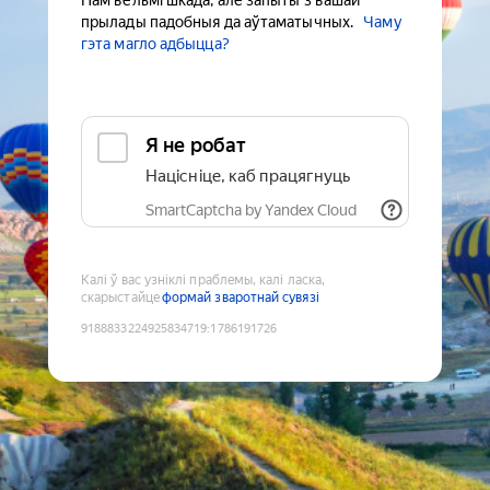
Нам вельмі шкада, але запыты з вашай
прылады падобныя да аўтаматычных.
Чаму
гэта магло адбыцца?
Я не робат
Націсніце, каб працягнуць
SmartCaptcha by Yandex Cloud
Калі ў вас узніклі праблемы, калі ласка,
скарыстайце
формай зваротнай сувязі
9188833224925834719
:
1786191726