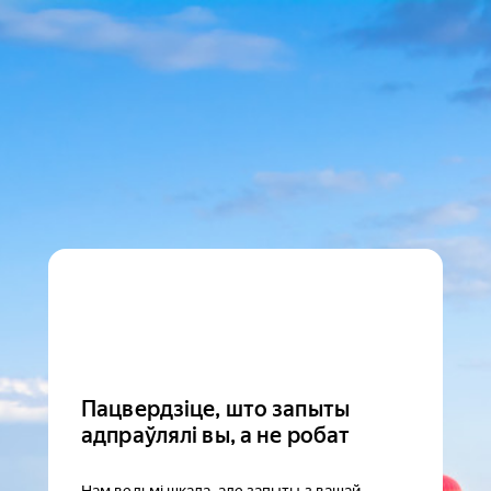
Пацвердзіце, што запыты
адпраўлялі вы, а не робат