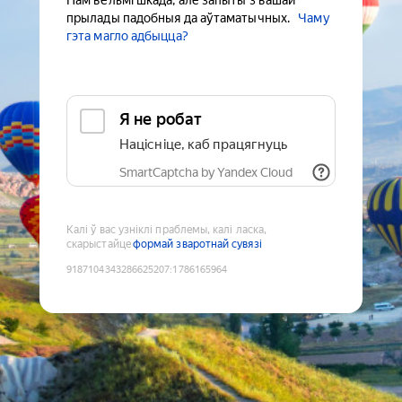
Нам вельмі шкада, але запыты з вашай
прылады падобныя да аўтаматычных.
Чаму
гэта магло адбыцца?
Я не робат
Націсніце, каб працягнуць
SmartCaptcha by Yandex Cloud
Калі ў вас узніклі праблемы, калі ласка,
скарыстайце
формай зваротнай сувязі
9187104343286625207
:
1786165964