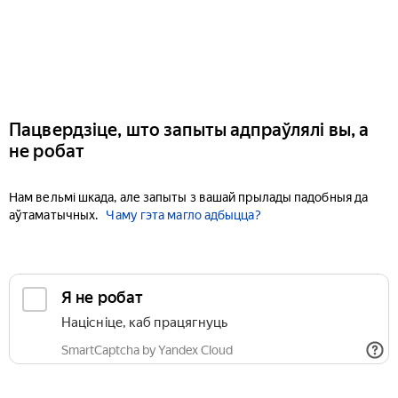
Пацвердзіце, што запыты адпраўлялі вы, а
не робат
Нам вельмі шкада, але запыты з вашай прылады падобныя да
аўтаматычных.
Чаму гэта магло адбыцца?
Я не робат
Націсніце, каб працягнуць
SmartCaptcha by Yandex Cloud