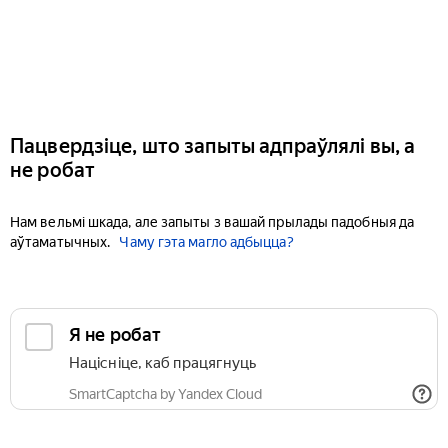
Пацвердзіце, што запыты адпраўлялі вы, а
не робат
Нам вельмі шкада, але запыты з вашай прылады падобныя да
аўтаматычных.
Чаму гэта магло адбыцца?
Я не робат
Націсніце, каб працягнуць
SmartCaptcha by Yandex Cloud