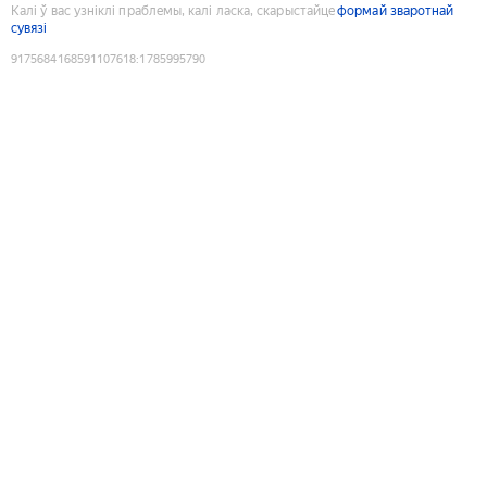
Калі ў вас узніклі праблемы, калі ласка, скарыстайце
формай зваротнай
сувязі
9175684168591107618
:
1785995790