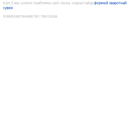
Калі ў вас узніклі праблемы, калі ласка, скарыстайце
формай зваротнай
сувязі
9186050867064486738
:
1786150266