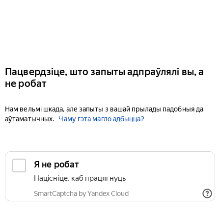
Пацвердзіце, што запыты адпраўлялі вы, а
не робат
Нам вельмі шкада, але запыты з вашай прылады падобныя да
аўтаматычных.
Чаму гэта магло адбыцца?
Я не робат
Націсніце, каб працягнуць
SmartCaptcha by Yandex Cloud