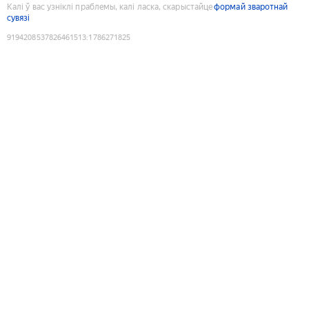
Калі ў вас узніклі праблемы, калі ласка, скарыстайце
формай зваротнай
сувязі
9194208537826461513
:
1786271825