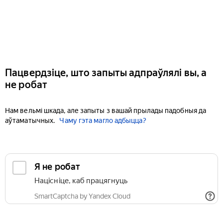
Пацвердзіце, што запыты адпраўлялі вы, а
не робат
Нам вельмі шкада, але запыты з вашай прылады падобныя да
аўтаматычных.
Чаму гэта магло адбыцца?
Я не робат
Націсніце, каб працягнуць
SmartCaptcha by Yandex Cloud