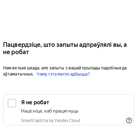
Пацвердзіце, што запыты адпраўлялі вы, а
не робат
Нам вельмі шкада, але запыты з вашай прылады падобныя да
аўтаматычных.
Чаму гэта магло адбыцца?
Я не робат
Націсніце, каб працягнуць
SmartCaptcha by Yandex Cloud