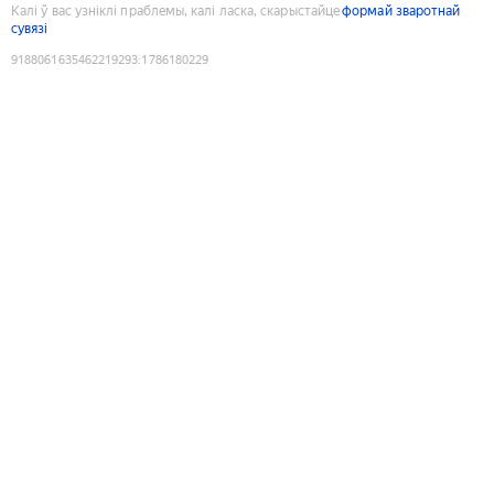
Калі ў вас узніклі праблемы, калі ласка, скарыстайце
формай зваротнай
сувязі
9188061635462219293
:
1786180229