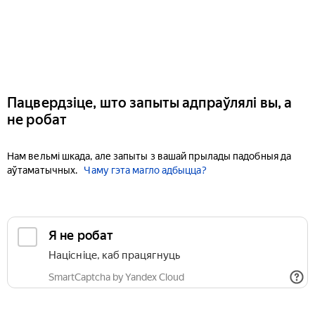
Пацвердзіце, што запыты адпраўлялі вы, а
не робат
Нам вельмі шкада, але запыты з вашай прылады падобныя да
аўтаматычных.
Чаму гэта магло адбыцца?
Я не робат
Націсніце, каб працягнуць
SmartCaptcha by Yandex Cloud