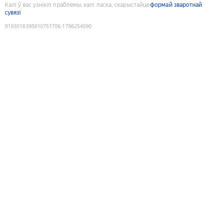
Калі ў вас узніклі праблемы, калі ласка, скарыстайце
формай зваротнай
сувязі
9193018395610751706
:
1786254090