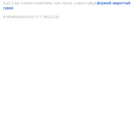
Калі ў вас узніклі праблемы, калі ласка, скарыстайце
формай зваротнай
сувязі
9190980662604245127
:
1786223726