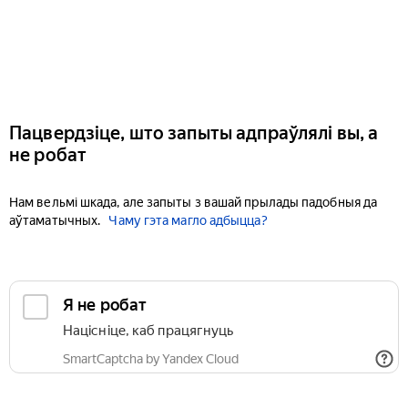
Пацвердзіце, што запыты адпраўлялі вы, а
не робат
Нам вельмі шкада, але запыты з вашай прылады падобныя да
аўтаматычных.
Чаму гэта магло адбыцца?
Я не робат
Націсніце, каб працягнуць
SmartCaptcha by Yandex Cloud