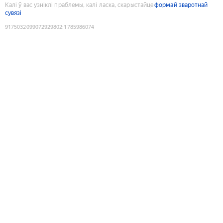
Калі ў вас узніклі праблемы, калі ласка, скарыстайце
формай зваротнай
сувязі
9175032099072929802
:
1785986074