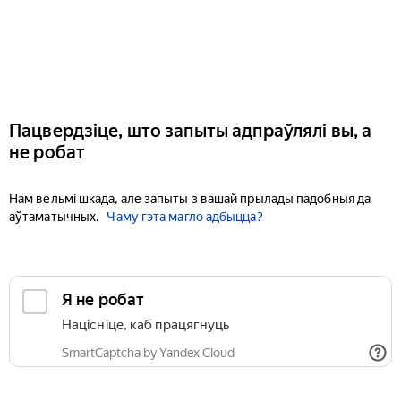
Пацвердзіце, што запыты адпраўлялі вы, а
не робат
Нам вельмі шкада, але запыты з вашай прылады падобныя да
аўтаматычных.
Чаму гэта магло адбыцца?
Я не робат
Націсніце, каб працягнуць
SmartCaptcha by Yandex Cloud