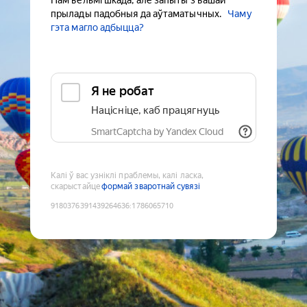
Нам вельмі шкада, але запыты з вашай
прылады падобныя да аўтаматычных.
Чаму
гэта магло адбыцца?
Я не робат
Націсніце, каб працягнуць
SmartCaptcha by Yandex Cloud
Калі ў вас узніклі праблемы, калі ласка,
скарыстайце
формай зваротнай сувязі
9180376391439264636
:
1786065710