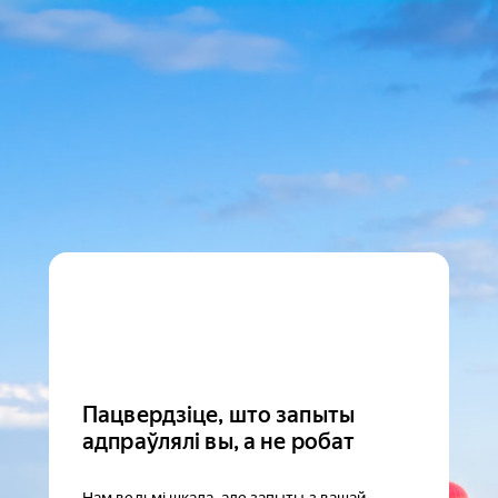
Пацвердзіце, што запыты
адпраўлялі вы, а не робат